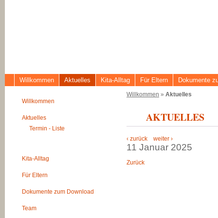
Willkommen
Aktuelles
Kita-Alltag
Für Eltern
Dokumente z
Willkommen
»
Aktuelles
Willkommen
AKTUELLES
Aktuelles
Termin - Liste
‹ zurück
weiter ›
11 Januar 2025
Kita-Alltag
Zurück
Für Eltern
Dokumente zum Download
Team