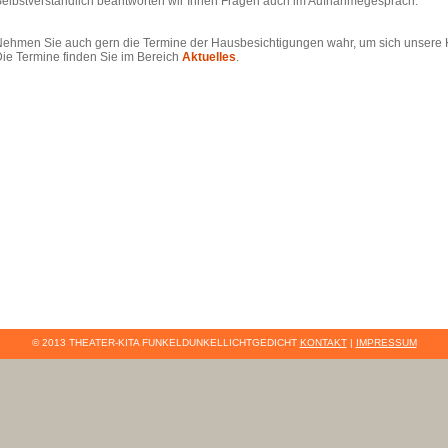
elbstverständlich beantworten wir Ihnen Fragen auch im Aufnahmegespräch.
ehmen Sie auch gern die Termine der Hausbesichtigungen wahr, um sich unsere 
ie Termine finden Sie im Bereich
Aktuelles
.
© 2013 THEATER-KITA FUNKELDUNKELLICHTGEDICHT
KONTAKT
|
IMPRESSUM