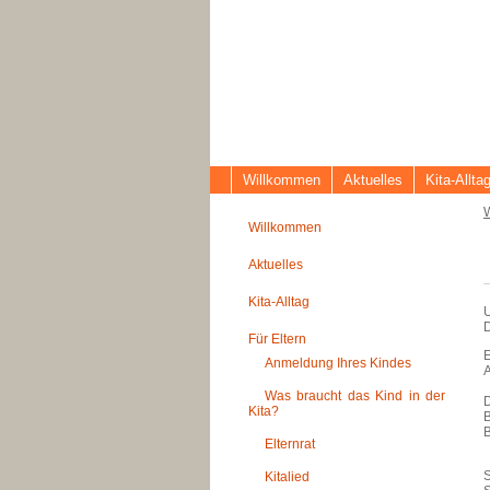
Willkommen
Aktuelles
Kita-Allta
Willkommen
Aktuelles
Kita-Alltag
U
Für Eltern
E
Anmeldung Ihres Kindes
A
Was braucht das Kind in der
D
Kita?
B
Elternrat
S
Kitalied