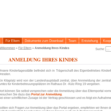
g
Für Eltern
Dokumente zum Download
Team
Entstehung
Koope
Willkommen
»
Für Eltern
»
Anmeldung Ihres Kindes
Suche:
ANMELDUNG IHRES KINDES
nsere Kindertagesstätte befindet sich in Trägerschaft des Eigenbetriebes Kinde
Dresden.
in Kitaplatz wird von der Landeshauptstadt zentral, über Annmeldung der zentral
mtes für Kinderbetreuungsplätzen im Rathaus Dr. -Külz-Ring 19 vergeben.
ort können Sie selbst vorsprechen oder die Anmeldung über das Elternportal vo
Besuchen Sie dazu das
Portal zur Anmeldung
.
ei einer schriftlichen Zusage ist der Vertrag geschlossen und es folgt ein Aufnah
ollten sich Fragen zur Anmeldung über das Portal ergeben, empfehlen wir Ihnen 