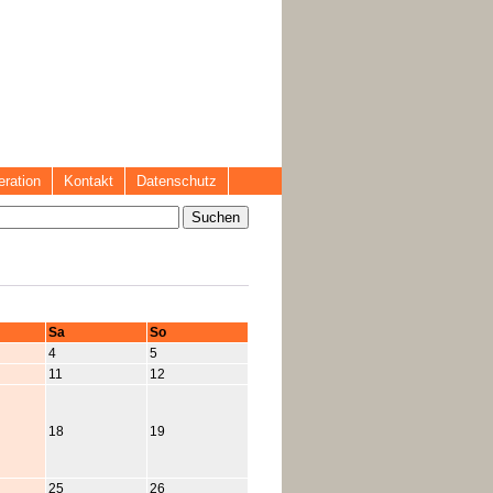
ration
Kontakt
Datenschutz
Sa
So
4
5
11
12
18
19
25
26