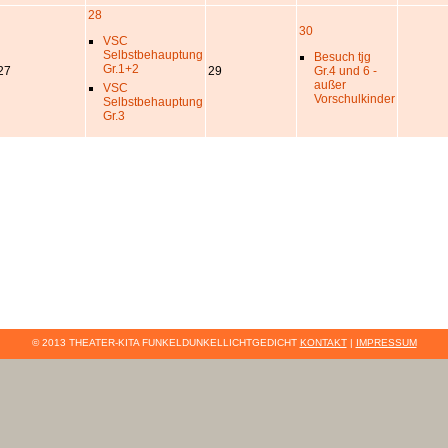
28
30
VSC
Selbstbehauptung
Besuch tjg
Gr.1+2
27
29
Gr.4 und 6 -
außer
VSC
Vorschulkinder
Selbstbehauptung
Gr.3
© 2013 THEATER-KITA FUNKELDUNKELLICHTGEDICHT
KONTAKT
|
IMPRESSUM