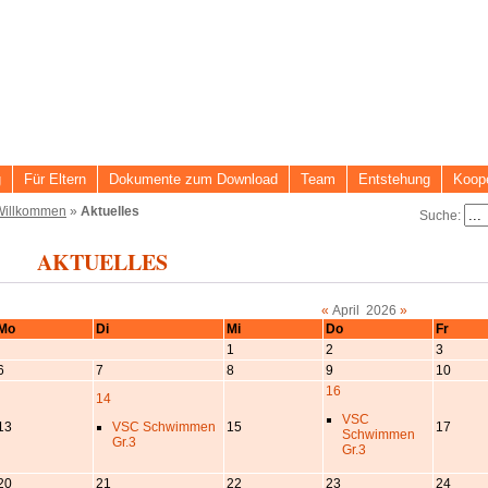
g
Für Eltern
Dokumente zum Download
Team
Entstehung
Koope
Willkommen
»
Aktuelles
Suche:
AKTUELLES
«
April 2026
»
Mo
Di
Mi
Do
Fr
1
2
3
6
7
8
9
10
16
14
VSC
13
VSC Schwimmen
15
17
Schwimmen
Gr.3
Gr.3
20
21
22
23
24