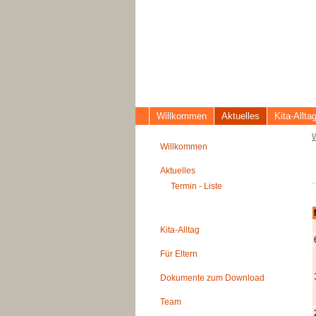
Willkommen
Aktuelles
Kita-Allta
Willkommen
Aktuelles
Termin - Liste
Kita-Alltag
Für Eltern
Dokumente zum Download
Team